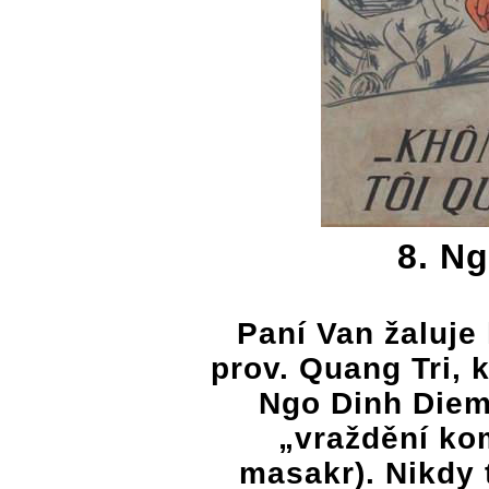
8. N
Paní Van žaluje
prov. Quang Tri, 
Ngo Dinh Diem 
„vraždění kom
masakr). Nikdy