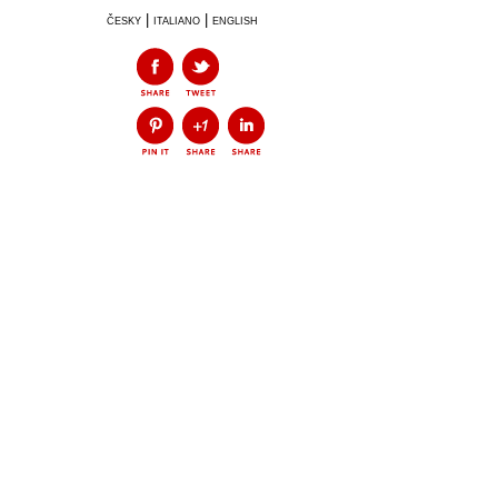
česky
|
italiano
|
english